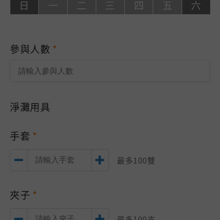
日
一
二
三
四
五
六
參與人數
淨灘用具
手套
最多100雙
夾子
最多100支