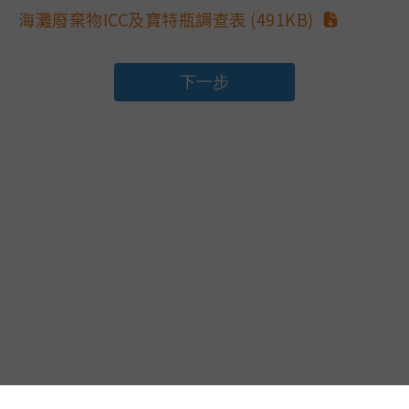
海灘廢棄物ICC及寶特瓶調查表 (491KB)