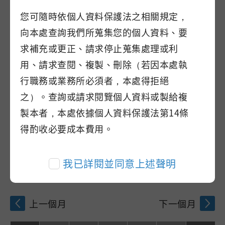
您可隨時依個人資料保護法之相關規定，
本處將以網域為tad.gov.tw的電子信箱回覆相關結
向本處查詢我們所蒐集您的個人資料、要
果，也請留意垃圾信件夾。
求補充或更正、請求停止蒐集處理或利
用、請求查閱、複製、刪除（若因本處執
淨灘地點
行職務或業務所必須者，本處得拒絕
之）。查詢或請求閱覽個人資料或製給複
製本者，本處依據個人資料保護法第14條
得酌收必要成本費用。
淨灘日期
請點選下方月曆選擇時段，
：可選擇
：不可選擇
我已詳閱並同意上述聲明
上午場：08:30-12:00；下午場：01:30-05:00
上一個月
下一個月