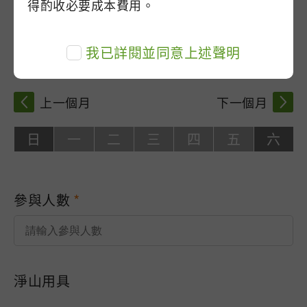
得酌收必要成本費用。
淨山日期
請點選下方月曆選擇時段，
：可選擇
：不可選擇
我已詳閱並同意上述聲明
上午場：08:30-12:00；下午場：01:30-05:00
上一個月
下一個月
日
一
二
三
四
五
六
參與人數
淨山用具