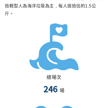
拾輕型人為海洋垃圾為主，每人撿拾估約1.5公
斤。
總場次
246
場