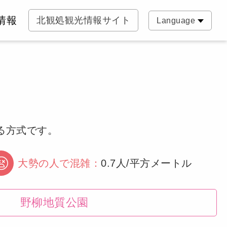
情報
北観処観光情報サイト
Language
る方式です。
大勢の人で混雑：
0.7人/平方メートル
野柳地質公園