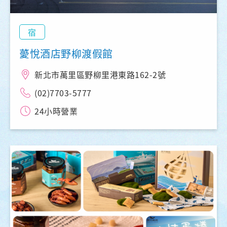
宿
薆悅酒店野柳渡假館
新北市萬里區野柳里港東路162-2號
(02)7703-5777
24小時營業