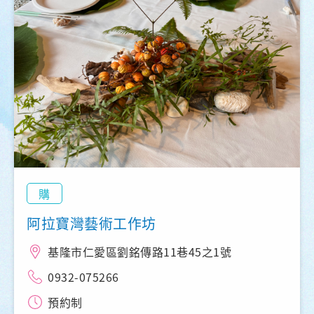
購
阿拉寶灣藝術工作坊
基隆市仁愛區劉銘傳路11巷45之1號
0932-075266
預約制