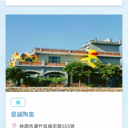
購
是誠陶笛
桃園市蘆竹區福宏路555號