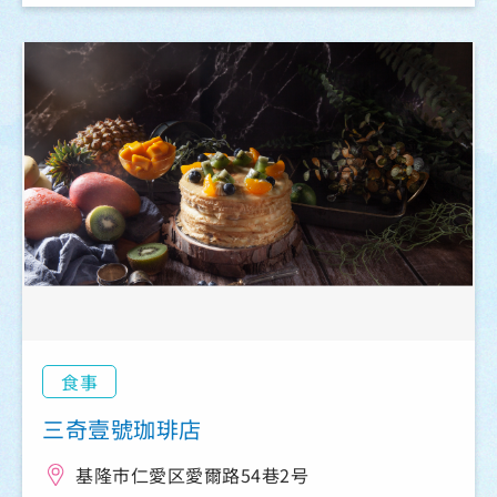
食事
三奇壹號珈琲店
基隆市仁愛区愛爾路54巷2号