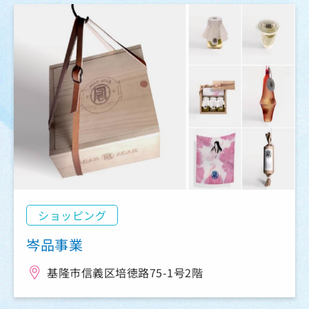
ショッピング
岑品事業
基隆市信義区培徳路75-1号2階