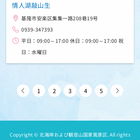
情人湖敲山生
基隆市安楽区集集一路208巷19号
0939-347393
平日：09:00～17:00 休日：09:00～17:00 祝
日：水曜日
1
2
3
4
5
Copyright © 北海岸および観音山国家風景区. All rights