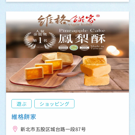
遊ぶ
ショッピング
維格餅家
新北市五股区城台路一段87号