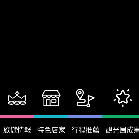
旅遊情報
特色店家
行程推薦
觀光圈成