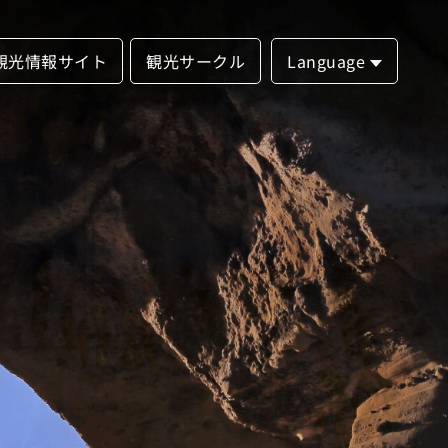
観光情報サイト
観光サークル
Language