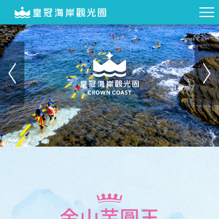
金山芋圓王