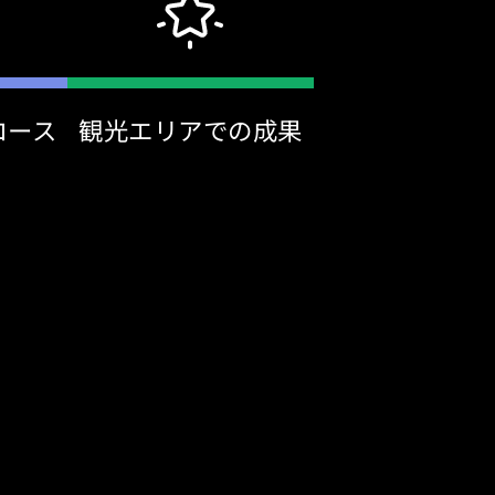
コース
観光エリアでの成果
onjour keelung ba