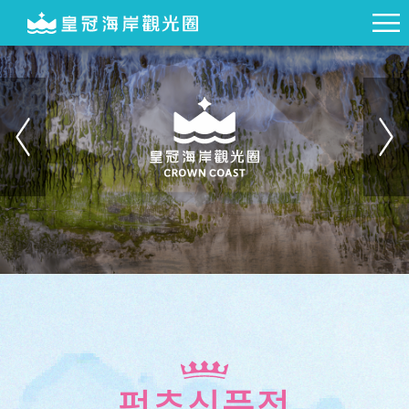
펑추식품점