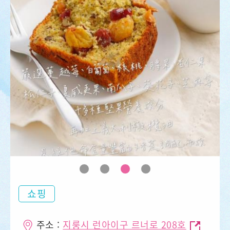
쇼핑
주소 :
지룽시 런아이구 르너로 208호