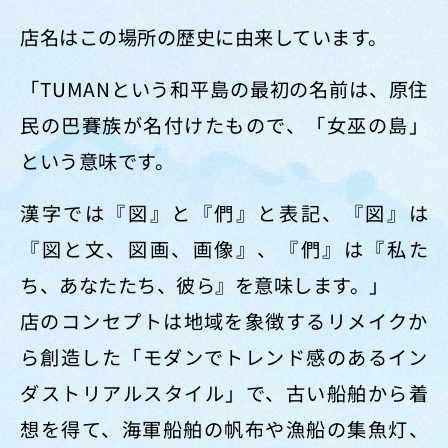
店名はこの場所の歴史に由来しています。
「TUMANという和平島の最初の名前は、原住
民の巴賽族が名付けたもので、「女巫の島」
という意味です。
漢字では『図』と『們』と表記、『図』は
『図と文、図画、画像』、『們』は『私た
ち、あなたたち、彼ら』を意味します。」
店のコンセプトは地域を象徴するリメイクか
ら創造した「モダンでトレンド感のあるイン
ダストリアルスタイル」で、古い船舶から着
想を得て、海軍船舶の帆布や漁船の集魚灯、