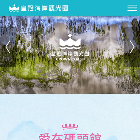
愛在碼頭館