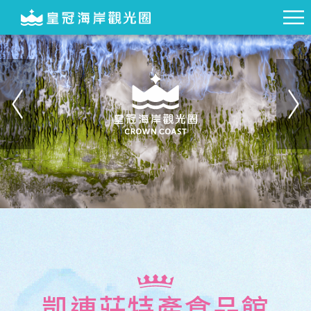
凱連莊特產食品館