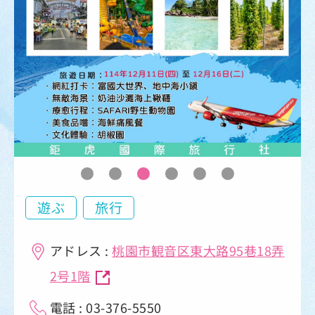
遊ぶ
旅行
アドレス :
桃園市観音区東大路95巷18弄
2号1階
電話 : 03-376-5550