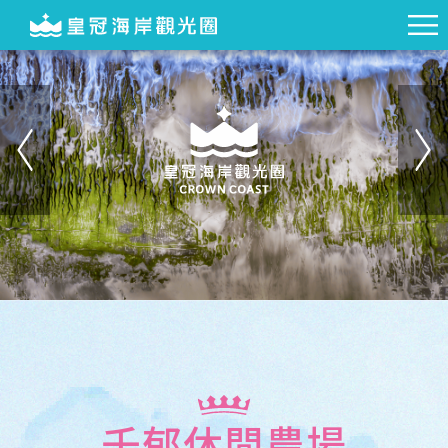
千郁休閒農場