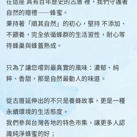
在這座 具有百年歷史的古厝 裡，我們守護著
自然的贈禮——蜂蜜。
秉持著「順其自然」的初心，堅持 不添加、
不餵養，完全依循蜂群的生活習性，耐心等
待蜂巢與蜂蓋熟成。
只為了讓您嚐到最真實的風味：濃郁、純
粹、香甜，那是自然最動人的味道。
從古厝延伸出的不只是養蜂故事，更是一種
永續環境的生活態度。
我們參與台灣各地的特色市集，讓更多人認
識純淨蜂蜜的好；