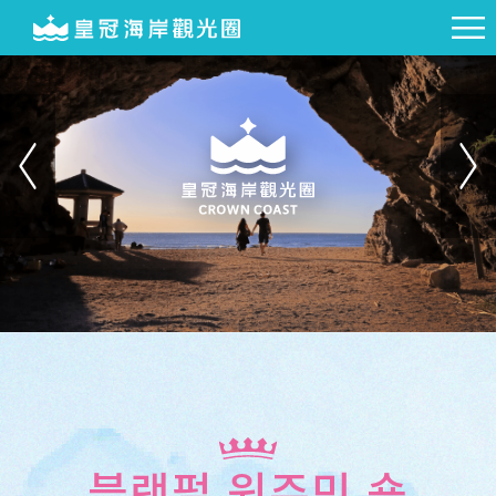
블랙펄 원주민 숍