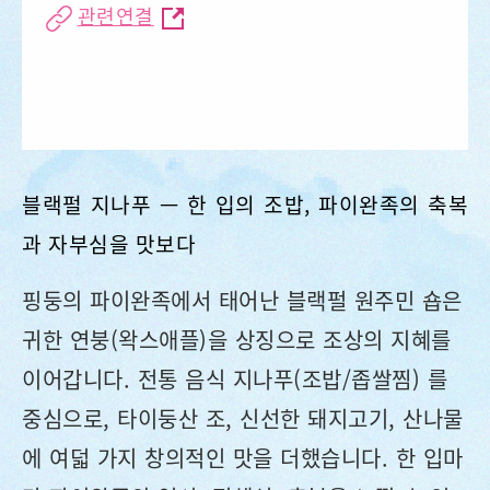
관련연결
블랙펄 지나푸 — 한 입의 조밥, 파이완족의 축복
과 자부심을 맛보다
핑둥의 파이완족에서 태어난 블랙펄 원주민 숍은
귀한 연붕(왁스애플)을 상징으로 조상의 지혜를
이어갑니다. 전통 음식 지나푸(조밥/좁쌀찜) 를
중심으로, 타이둥산 조, 신선한 돼지고기, 산나물
에 여덟 가지 창의적인 맛을 더했습니다. 한 입마