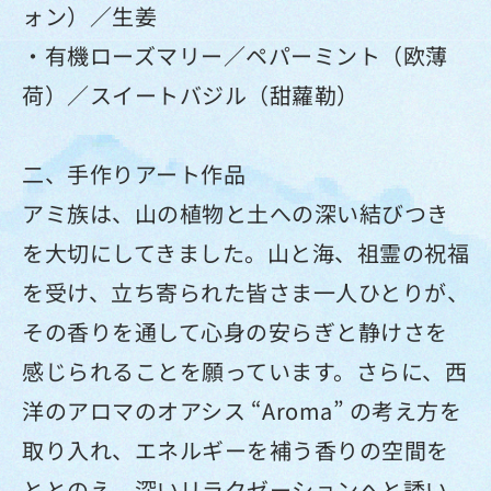
ォン）／生姜
・有機ローズマリー／ペパーミント（欧薄
荷）／スイートバジル（甜蘿勒）
二、手作りアート作品
アミ族は、山の植物と土への深い結びつき
を大切にしてきました。山と海、祖霊の祝福
を受け、立ち寄られた皆さま一人ひとりが、
その香りを通して心身の安らぎと静けさを
感じられることを願っています。さらに、西
洋のアロマのオアシス “Aroma” の考え方を
取り入れ、エネルギーを補う香りの空間を
ととのえ、深いリラクゼーションへと誘い