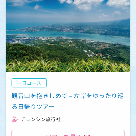
一日コース
観音山を抱きしめて～左岸をゆったり巡
る日帰りツアー
チュンシン旅行社