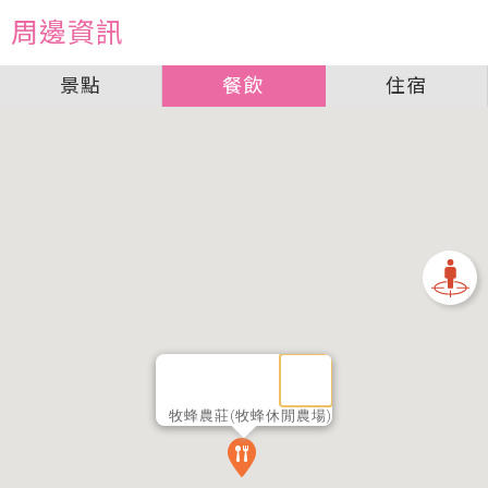
周邊資訊
景點
餐飲
住宿
牧蜂農莊(牧蜂休閒農場)