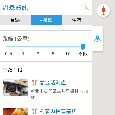
周邊資訊
景點
餐飲
住宿
加油站
距離 (公里)
0.5
1
3
5
10
不限
筆數：
12
春金活海產
新北市石門區富基里楓林17-8
號
劉家肉粽富基店