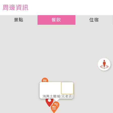
周邊資訊
景點
餐飲
住宿
鴻興土雞城(元老店)