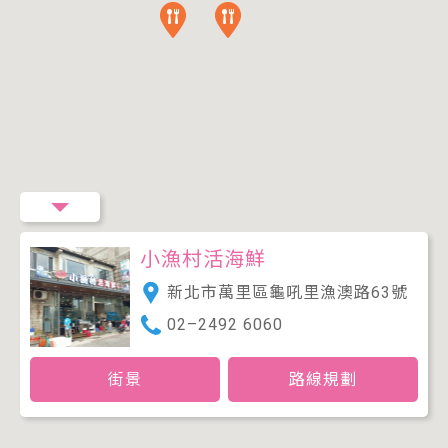
小漁村活海鮮
新北市萬里區龜吼里漁澳路63號
02–2492 6060
街景
路線規劃