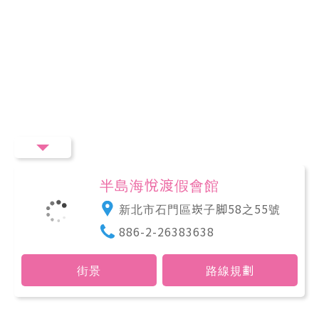
半島海悅渡假會館
新北市石門區崁子脚58之55號
886-2-26383638
街景
路線規劃