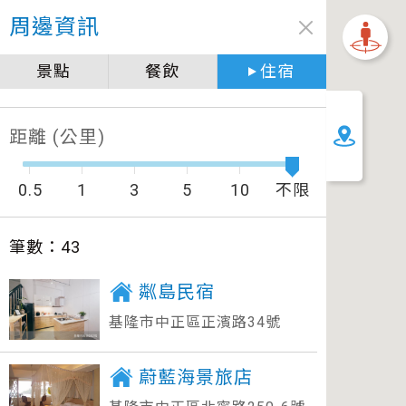
周邊資訊
景點
餐飲
住宿
加油站
距離 (公里)
0.5
1
3
5
10
不限
筆數：
43
粼島民宿
基隆市中正區正濱路34號
蔚藍海景旅店