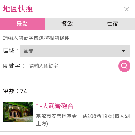
周邊資訊
地圖快搜
景點
景點
餐飲
餐飲
住宿
住宿
請輸入關鍵字或選擇相關條件
區域：
關鍵字：
筆數：
74
1-大武崙砲台
基隆市安樂區基金一路208巷19號(情人湖
上方)