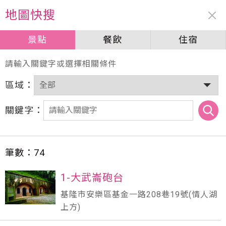
周邊資訊
地圖快搜
景點
景點
餐飲
餐飲
住宿
住宿
請輸入關鍵字或選擇相關條件
區域：
關鍵字：
筆數：
74
1-大武崙砲台
基隆市安樂區基金一路208巷19號(情人湖
上方)