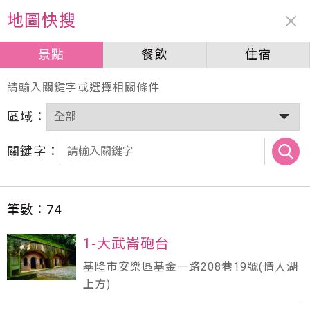
周邊資訊
地圖快搜
景點
景點
餐飲
餐飲
住宿
住宿
請輸入關鍵字或選擇相關條件
區域：
關鍵字：
筆數：
74
1-大武崙砲台
基隆市安樂區基金一路208巷19號(情人湖
上方)