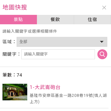
周邊資訊
地圖快搜
景點
景點
餐飲
餐飲
住宿
住宿
請輸入關鍵字或選擇相關條件
區域：
關鍵字：
筆數：
74
1-大武崙砲台
基隆市安樂區基金一路208巷19號(情人湖
上方)