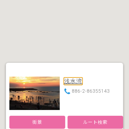
浅水湾
886-2-86355143
街景
ルート検索