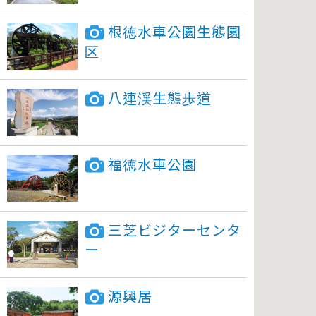
根徳水車公園生態園
区
八連渓生態歩道
福徳水車公園
三芝ビジターセンタ
ー
源興居