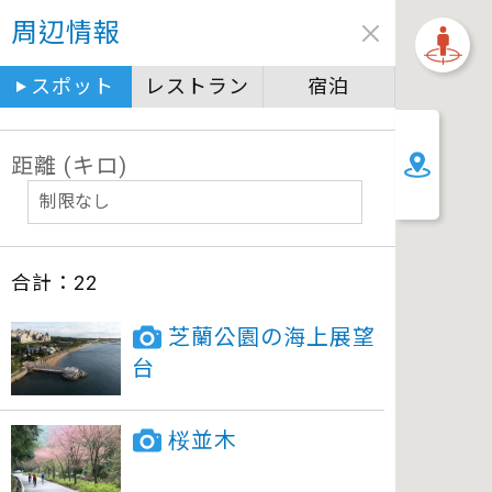
周辺情報
スポット
レストラン
宿泊
距離 (キロ)
合計：
22
芝蘭公園の海上展望
台
桜並木