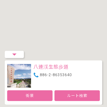
八連渓生態歩道
886-2-86353640
街景
ルート検索