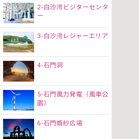
2-白沙湾ビジターセンタ
ー
3-白沙湾レジャーエリア
4-石門洞
5-石門風力発電（風車公
園）
6-石門婚紗広場