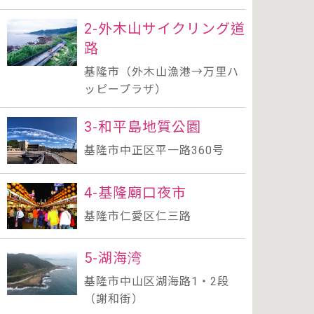
2-外木山サイクリング道
路
基隆市（外木山漁港→万里ハ
ッピープラザ）
3-和平島地質公園
基隆市中正区平一路360号
4-基隆廟口夜市
基隆市仁愛区仁三路
5-湖海湾
基隆市中山区湖海路1・2段
（謝和街）