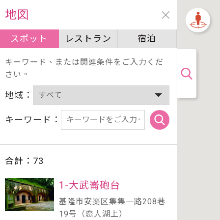
地図
スポット
レストラン
宿泊
キーワード、または関連条件をご入力くだ
さい。
地域：
キーワード：
合計：
73
1-大武崙砲台
基隆市安楽区集集一路208巷
19号（恋人湖上）