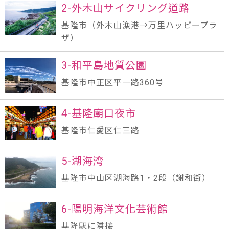
2-外木山サイクリング道路
基隆市（外木山漁港→万里ハッピープラ
ザ）
3-和平島地質公園
基隆市中正区平一路360号
4-基隆廟口夜市
基隆市仁愛区仁三路
5-湖海湾
基隆市中山区湖海路1・2段（謝和街）
6-陽明海洋文化芸術館
基隆駅に隣接