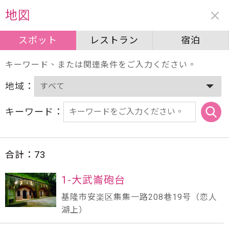
周辺情報
地図
スポット
スポット
レストラン
レストラン
宿泊
宿泊
キーワード、または関連条件をご入力ください。
地域：
キーワード：
合計：
73
1-大武崙砲台
基隆市安楽区集集一路208巷19号（恋人
湖上）