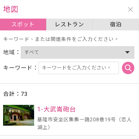
周辺情報
地図
スポット
スポット
レストラン
レストラン
宿泊
宿泊
キーワード、または関連条件をご入力ください。
地域：
キーワード：
合計：
73
1-大武崙砲台
基隆市安楽区集集一路208巷19号（恋人
湖上）