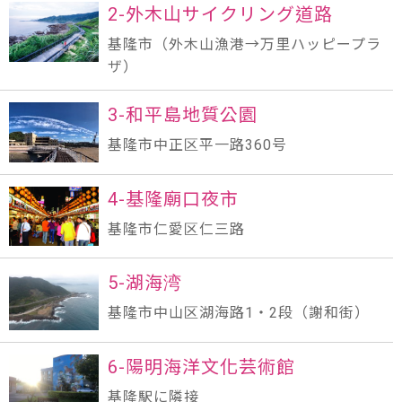
2-外木山サイクリング道路
基隆市（外木山漁港→万里ハッピープラ
ザ）
3-和平島地質公園
基隆市中正区平一路360号
4-基隆廟口夜市
基隆市仁愛区仁三路
5-湖海湾
基隆市中山区湖海路1・2段（謝和街）
6-陽明海洋文化芸術館
基隆駅に隣接