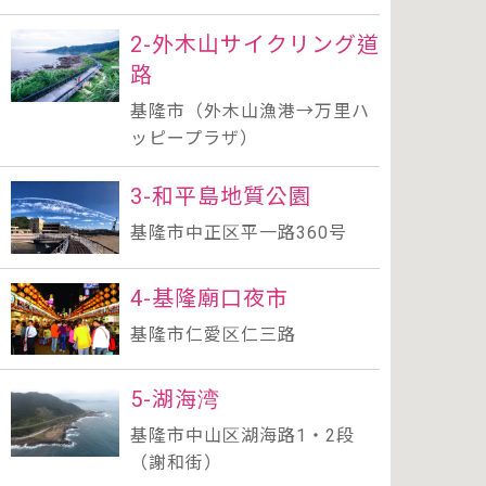
2-外木山サイクリング道
路
基隆市（外木山漁港→万里ハ
ッピープラザ）
3-和平島地質公園
基隆市中正区平一路360号
4-基隆廟口夜市
基隆市仁愛区仁三路
5-湖海湾
基隆市中山区湖海路1・2段
（謝和街）