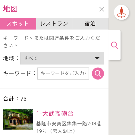
地図
スポット
レストラン
宿泊
キーワード、または関連条件をご入力くだ
さい。
地域：
キーワード：
合計：
73
1-大武崙砲台
基隆市安楽区集集一路208巷
19号（恋人湖上）