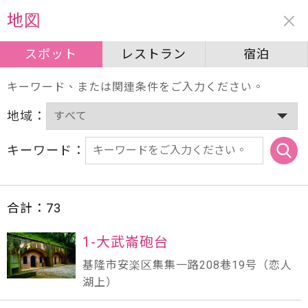
周辺情報
地図
スポット
スポット
レストラン
レストラン
宿泊
宿泊
キーワード、または関連条件をご入力ください。
地域：
キーワード：
合計：
73
1-大武崙砲台
基隆市安楽区集集一路208巷19号（恋人
湖上）