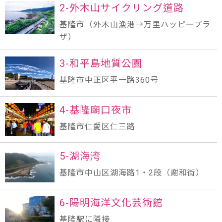
2-外木山サイクリング道路
基隆市（外木山漁港→万里ハッピープラ
ザ）
3-和平島地質公園
基隆市中正区平一路360号
4-基隆廟口夜市
基隆市仁愛区仁三路
5-湖海湾
基隆市中山区湖海路1・2段（謝和街）
6-陽明海洋文化芸術館
基隆駅に隣接