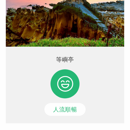
等嶼亭
人流順暢