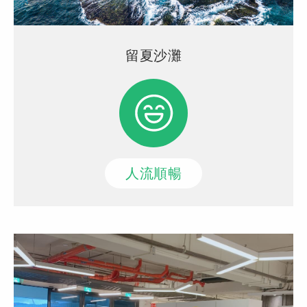
留夏沙灘
人流順暢