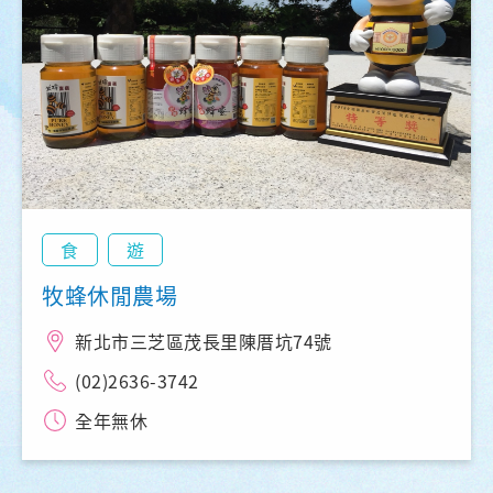
食
遊
牧蜂休閒農場
新北市三芝區茂長里陳厝坑74號
(02)2636-3742
全年無休