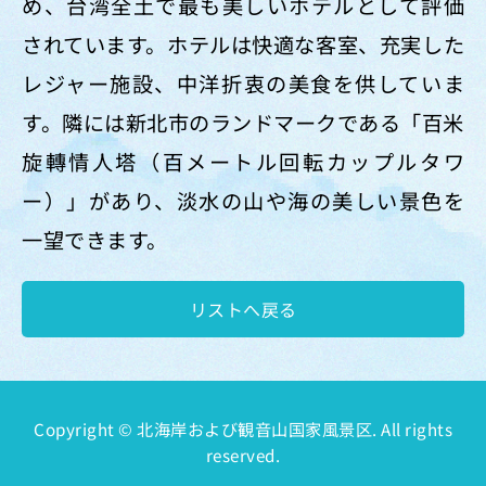
め、台湾全土で最も美しいホテルとして評価
されています。ホテルは快適な客室、充実した
レジャー施設、中洋折衷の美食を供していま
す。隣には新北市のランドマークである「百米
旋轉情人塔（百メートル回転カップルタワ
ー）」があり、淡水の山や海の美しい景色を
一望できます。
リストへ戻る
Copyright © 北海岸および観音山国家風景区. All rights
reserved.