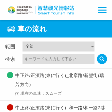
車の流れ
車の流れ
ライト定義
範囲
検索
中正路/正濱路(東に行く)_北寧路/新豐街(瑞
芳方向)
現在の車速：スムーズ
中正路/正濱路(東に行く)_和一路/和一路2巷