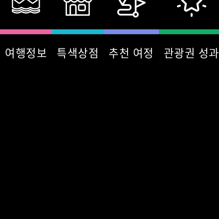
여행정보
특색상점
추천 여정
관광권 성
:::