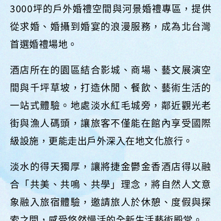
3000坪的戶外婚禮空間與河景婚禮專區，提供
從求婚、婚攝到婚宴的浪漫服務，成為北台灣
首選婚禮場地。
酒店所在的園區結合影城、商場、藝文展演空
間與千坪草坡，打造休閒、餐飲、藝術生活的
一站式體驗。地處淡水紅毛城旁，鄰近觀光老
街與漁人碼頭，讓旅客不僅能在館內享受國際
級設施，更能走出戶外深入在地文化旅行。
淡水的得天獨厚，讓將捷金鬱金香酒店得以融
合「共美、共鳴、共學」理念，將自然人文意
象融入旅宿體驗，邀請旅人於休憩、度假與探
索之間，感受悠然慢活的全新生活藝術殿堂。