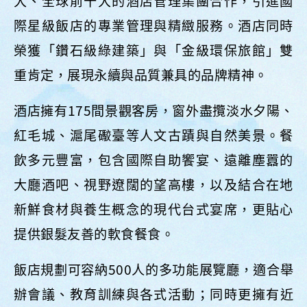
大、全球前十大的酒店管理集團合作，引進國
際星級飯店的專業管理與精緻服務。酒店同時
榮獲「鑽石級綠建築」與「金級環保旅館」雙
重肯定，展現永續與品質兼具的品牌精神。
酒店擁有175間景觀客房，窗外盡攬淡水夕陽、
紅毛城、滬尾礮臺等人文古蹟與自然美景。餐
飲多元豐富，包含國際自助饗宴、遠離塵囂的
大廳酒吧、視野遼闊的望高樓，以及結合在地
新鮮食材與養生概念的現代台式宴席，更貼心
提供銀髮友善的軟食餐食。
飯店規劃可容納500人的多功能展覽廳，適合舉
辦會議、教育訓練與各式活動；同時更擁有近