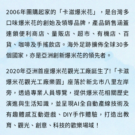
2006年團購起家的「卡滋爆米花」，是台灣多
口味爆米花的創始及領導品牌，產品銷售涵蓋
連鎖便利商店、量販店、超市、有機店、百
貨、咖啡及手搖飲店。海外足跡擴佈全球30多
個國家，亦是亞洲創新爆米花的領先者。
2020年亞洲首座爆米花觀光工廠誔生了!「卡滋
爆米花觀光工廠樂園」座落於新北市八里左岸
旁，透過專業人員導覽，提供爆米花相關歷史
演進與生活知識，並呈現AI全自動產線技術及
有趣體感互動遊戲、DIY手作體驗，打造出教
育、觀光、創意、科技的歡樂場域！