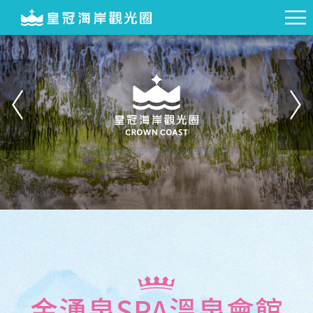
金湧泉SPA溫泉會館