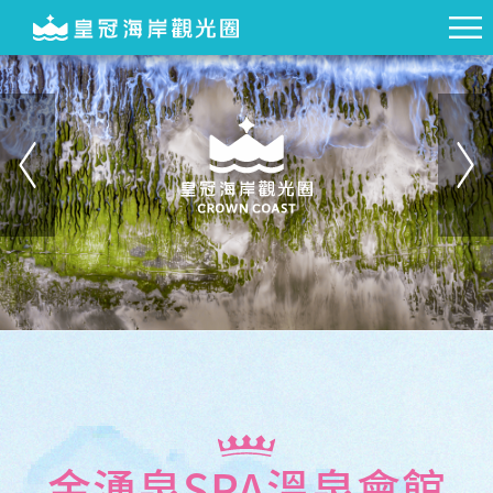
金湧泉SPA溫泉會館